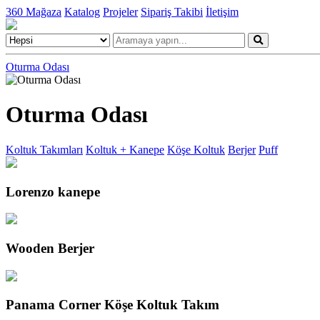
360 Mağaza
Katalog
Projeler
Sipariş Takibi
İletişim
Oturma Odası
Oturma Odası
Koltuk Takımları
Koltuk + Kanepe
Köşe Koltuk
Berjer
Puff
Lorenzo kanepe
Wooden Berjer
Panama Corner Köşe Koltuk Takım