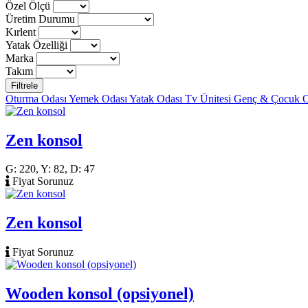
Özel Ölçü
Üretim Durumu
Kırlent
Yatak Özelliği
Marka
Takım
Filtrele
Oturma Odası
Yemek Odası
Yatak Odası
Tv Ünitesi
Genç & Çocuk 
Zen konsol
G: 220, Y: 82, D: 47
Fiyat Sorunuz
Zen konsol
Fiyat Sorunuz
Wooden konsol (opsiyonel)