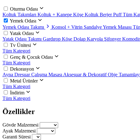
Oturma Odası
Koltuk Takımları
Koltuk + Kanepe
Köşe Koltuk
Berjer
Puff
Tüm Kat
Yemek Odası
Yemek Odası Takımı
Konsol + Vitrin
Sandalye
Yemek Masası
Tüm
Yatak Odası
Yatak Odası Takımı
Gardırop
Köşe Dolap
Karyola
Şifonyer
Komodi
Tv Ünitesi
Tüm Kategori
Genç & Çocuk Odası
Tüm Kategori
Dekorasyon
Ayna
Dresuar
Çalışma Masası
Aksesuar & Dekoratif Obje
Tamamlayı
Metal Ürünler
Tüm Kategori
İndirim
Tüm Kategori
Özellikler
Gövde Malzemesi
Ayak Malzemesi
Garanti Süresi