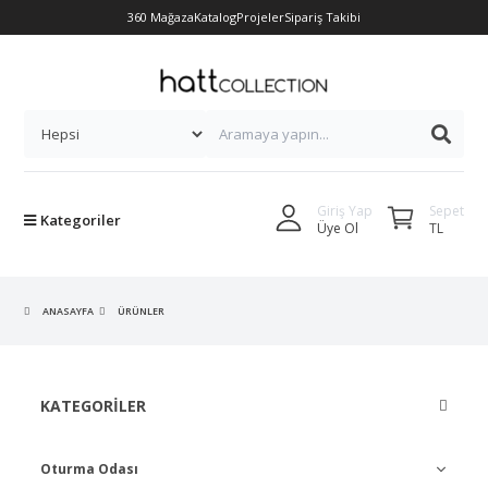
360 Mağaza
Katalog
Projeler
Sipariş Takibi
Sepet
Giriş Yap
Kategoriler
TL
Üye Ol
ANASAYFA
ÜRÜNLER
KATEGORILER
Oturma Odası