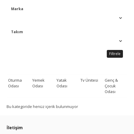
Marka
Takım
Filtrele
Oturma
Yemek
Yatak
Tv Ünitesi
Genç &
De
Odası
Odası
Odası
Çocuk
Odası
Bu kategoride henüz içerik bulunmuyor
İletişim