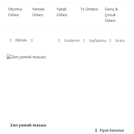
Oturma
Yemek
Yatak
Tv Ünitesi
Genç &
De
Odası
Odası
Odası
Çocuk
Odası
Filtrele
Gösterim
Sayfalama
Sırala
Zen yemek masası
Fiyat Sorunuz