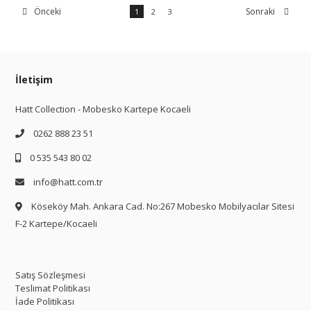
Önceki
Sonraki
1
2
3
İletişim
Hatt Collection - Mobesko Kartepe Kocaeli
0262 888 23 51
0 535 543 80 02
info@hatt.com.tr
Köseköy Mah. Ankara Cad. No:267 Mobesko Mobilyacılar Sitesi
F-2 Kartepe/Kocaeli
Satış Sözleşmesi
Teslimat Politikası
İade Politikası