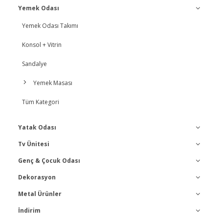
Yemek Odası
Koltuk Takımları
Yemek Odası Takımı
Koltuk + Kanepe
Konsol + Vitrin
Köşe Koltuk
Sandalye
Berjer
Yemek Masası
Puff
Tüm Kategori
Tüm Kategori
Yatak Odası
Tv Ünitesi
Yatak Odası Takımı
Genç & Çocuk Odası
Tüm Kategori
Gardırop
Dekorasyon
Tüm Kategori
Köşe Dolap
Metal Ürünler
Ayna
Karyola
İndirim
Tüm Kategori
Dresuar