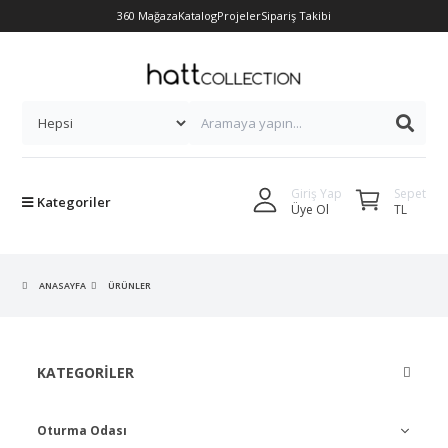
360 Mağaza
Katalog
Projeler
Sipariş Takibi
Sepet
Giriş Yap
Kategoriler
TL
Üye Ol
ANASAYFA
ÜRÜNLER
KATEGORILER
Oturma Odası