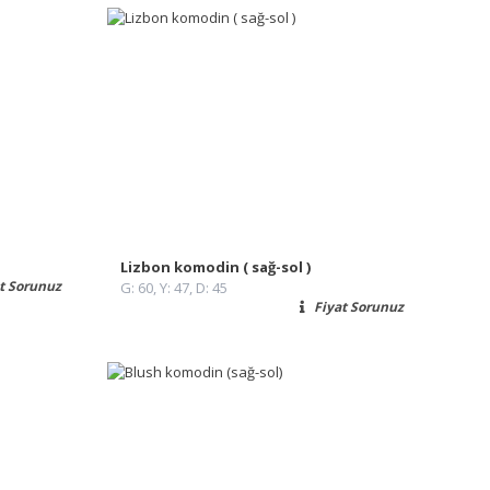
Lizbon komodin ( sağ-sol )
t Sorunuz
G: 60, Y: 47, D: 45
Fiyat Sorunuz