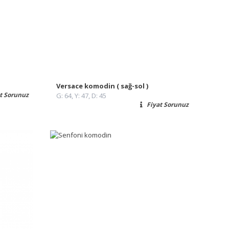
Versace komodin ( sağ-sol )
t Sorunuz
G: 64, Y: 47, D: 45
Fiyat Sorunuz