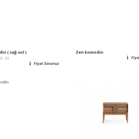
n ( sağ-sol )
Zen komodin
Fiya
 D: 43
Fiyat Sorunuz