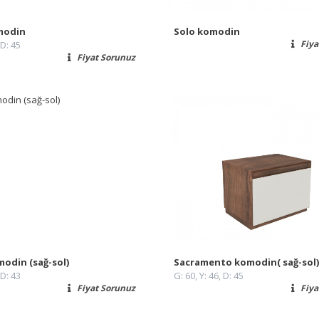
modin
Solo komodin
Fiya
 D: 45
Fiyat Sorunuz
modin (sağ-sol)
Sacramento komodin( sağ-sol
 D: 43
G: 60, Y: 46, D: 45
Fiyat Sorunuz
Fiya