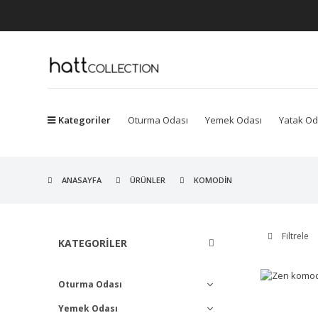
Kategoriler
Oturma Odası
Yemek Odası
Yatak Od
ANASAYFA
ÜRÜNLER
KOMODIN
Filtrele
KATEGORILER
Oturma Odası
Yemek Odası
Koltuk Takımları