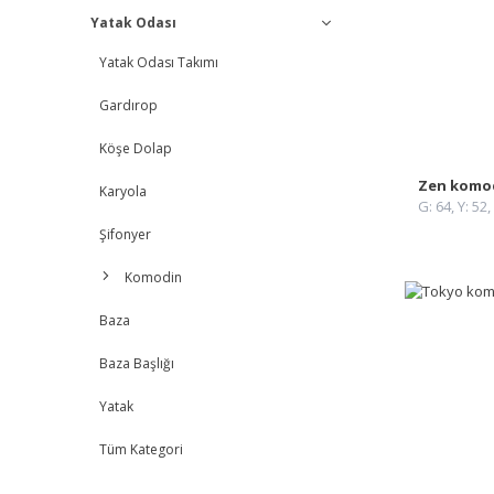
Yatak Odası
Yemek Odası Takımı
Koltuk + Kanepe
Yatak Odası Takımı
Konsol + Vitrin
Köşe Koltuk
Gardırop
Sandalye
Berjer
Köşe Dolap
Yemek Masası
Puff
Zen komodi
Karyola
Tüm Kategori
Tüm Kategori
G: 64, Y: 52,
Şifonyer
Komodin
Baza
Baza Başlığı
Yatak
Tüm Kategori