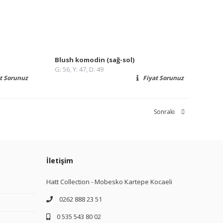
Blush komodin (sağ-sol)
G: 56, Y: 47, D: 49
t Sorunuz
Fiyat Sorunuz
Sonraki
İletişim
Hatt Collection - Mobesko Kartepe Kocaeli
0262 888 23 51
0 535 543 80 02