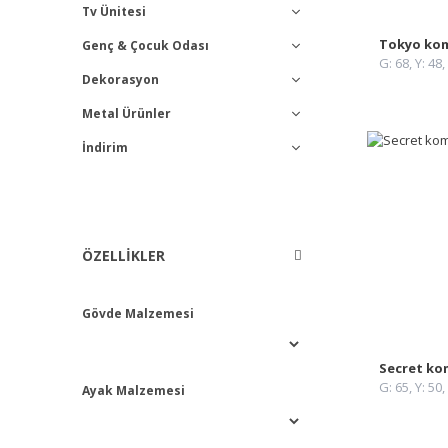
Tv Ünitesi
Tokyo ko
Genç & Çocuk Odası
Tüm Kategori
G: 68, Y: 48,
Dekorasyon
Tüm Kategori
Metal Ürünler
Ayna
İndirim
Tüm Kategori
Dresuar
Tüm Kategori
Çalışma Masası
Aksesuar & Dekoratif Obje
ÖZELLIKLER
Tamamlayıcı Ürünler
Tüm Kategori
Gövde Malzemesi
Secret ko
G: 65, Y: 50,
Ayak Malzemesi