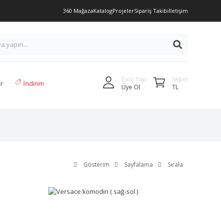
360 Mağaza
Katalog
Projeler
Sipariş Takibi
İletişim
Sepet
Giriş Yap
r
İndirim
TL
Üye Ol
Gösterim
Sayfalama
Sırala