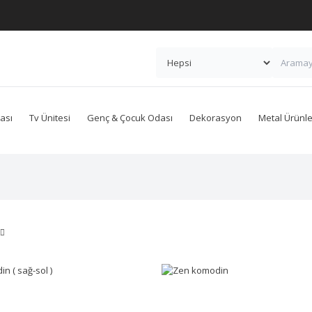
ası
Tv Ünitesi
Genç & Çocuk Odası
Dekorasyon
Metal Ürünle