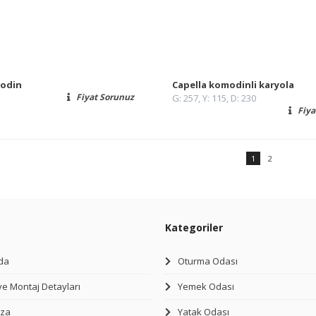
modin
Capella komodinli karyola
Fiyat Sorunuz
G: 257, Y: 115, D: 230
Fiya
1
2
Kategoriler
da
Oturma Odası
ve Montaj Detayları
Yemek Odası
za
Yatak Odası