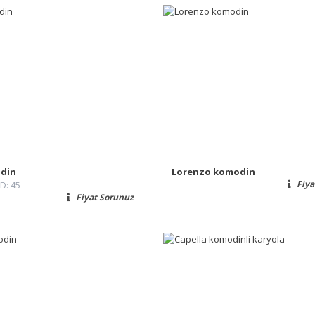
odin
Lorenzo komodin
Fiya
 D: 45
Fiyat Sorunuz