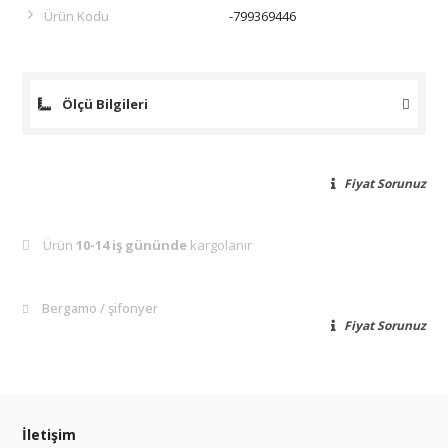
Ürün Kodu
-799369446
Ölçü Bilgileri
Fiyat Sorunuz
Ürün
10-14 iş gününde
kargolanır
Bergamo
şifonyer
Fiyat Sorunuz
İletişim