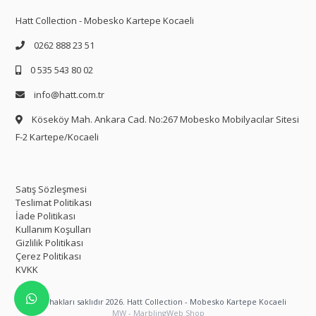
Hatt Collection - Mobesko Kartepe Kocaeli
0262 888 23 51
0 535 543 80 02
info@hatt.com.tr
Köseköy Mah. Ankara Cad. No:267 Mobesko Mobilyacılar Sitesi
F-2 Kartepe/Kocaeli
Satış Sözleşmesi
Teslimat Politikası
İade Politikası
Kullanım Koşulları
Gizlilik Politikası
Çerez Politikası
KVKK
Tüm hakları saklıdır 2026. Hatt Collection - Mobesko Kartepe Kocaeli
MW - MarblingWeb Shop