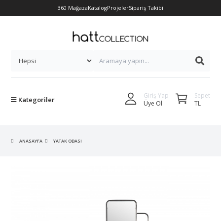
360 Mağaza
Katalog
Projeler
Sipariş Takibi
Sepet
Giriş Yap
Kategoriler
TL
Üye Ol
ANASAYFA
YATAK ODASI