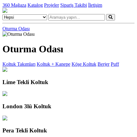
360 Mağaza
Katalog
Projeler
Sipariş Takibi
İletişim
Oturma Odası
Oturma Odası
Koltuk Takımları
Koltuk + Kanepe
Köşe Koltuk
Berjer
Puff
Lime Tekli Koltuk
London 3lü Koltuk
Pera Tekli Koltuk