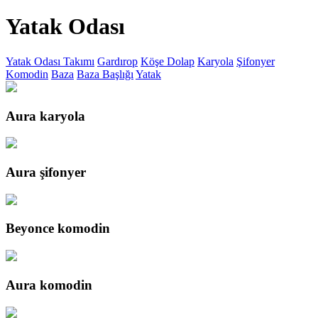
Yatak Odası
Yatak Odası Takımı
Gardırop
Köşe Dolap
Karyola
Şifonyer
Komodin
Baza
Baza Başlığı
Yatak
Aura karyola
Aura şifonyer
Beyonce komodin
Aura komodin