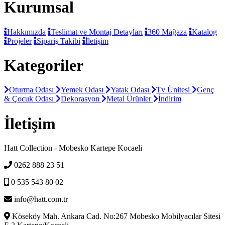
Kurumsal
Hakkımızda
Teslimat ve Montaj Detayları
360 Mağaza
Katalog
Projeler
Sipariş Takibi
İletişim
Kategoriler
Oturma Odası
Yemek Odası
Yatak Odası
Tv Ünitesi
Genç
& Çocuk Odası
Dekorasyon
Metal Ürünler
İndirim
İletişim
Hatt Collection - Mobesko Kartepe Kocaeli
0262 888 23 51
0 535 543 80 02
info@hatt.com.tr
Köseköy Mah. Ankara Cad. No:267 Mobesko Mobilyacılar Sitesi