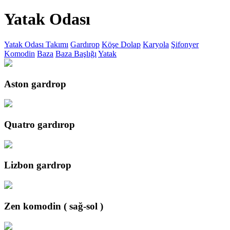
Yatak Odası
Yatak Odası Takımı
Gardırop
Köşe Dolap
Karyola
Şifonyer
Komodin
Baza
Baza Başlığı
Yatak
Aston gardrop
Quatro gardırop
Lizbon gardrop
Zen komodin ( sağ-sol )