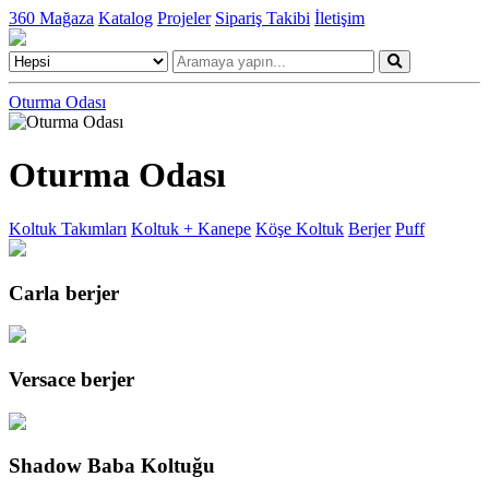
360 Mağaza
Katalog
Projeler
Sipariş Takibi
İletişim
Oturma Odası
Oturma Odası
Koltuk Takımları
Koltuk + Kanepe
Köşe Koltuk
Berjer
Puff
Carla berjer
Versace berjer
Shadow Baba Koltuğu