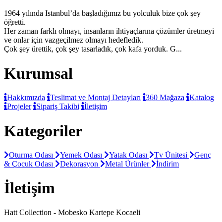
1964 yılında Istanbul’da başladığımız bu yolculuk bize çok şey
öğretti.
Her zaman farklı olmayı, insanların ihtiyaçlarına çözümler üretmeyi
ve onlar için vazgeçilmez olmayı hedefledik.
Çok şey ürettik, çok şey tasarladık, çok kafa yorduk. G...
Kurumsal
Hakkımızda
Teslimat ve Montaj Detayları
360 Mağaza
Katalog
Projeler
Sipariş Takibi
İletişim
Kategoriler
Oturma Odası
Yemek Odası
Yatak Odası
Tv Ünitesi
Genç
& Çocuk Odası
Dekorasyon
Metal Ürünler
İndirim
İletişim
Hatt Collection - Mobesko Kartepe Kocaeli