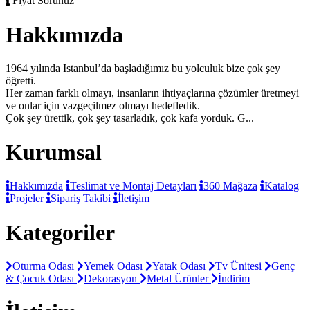
Fiyat Sorunuz
Hakkımızda
1964 yılında Istanbul’da başladığımız bu yolculuk bize çok şey
öğretti.
Her zaman farklı olmayı, insanların ihtiyaçlarına çözümler üretmeyi
ve onlar için vazgeçilmez olmayı hedefledik.
Çok şey ürettik, çok şey tasarladık, çok kafa yorduk. G...
Kurumsal
Hakkımızda
Teslimat ve Montaj Detayları
360 Mağaza
Katalog
Projeler
Sipariş Takibi
İletişim
Kategoriler
Oturma Odası
Yemek Odası
Yatak Odası
Tv Ünitesi
Genç
& Çocuk Odası
Dekorasyon
Metal Ürünler
İndirim