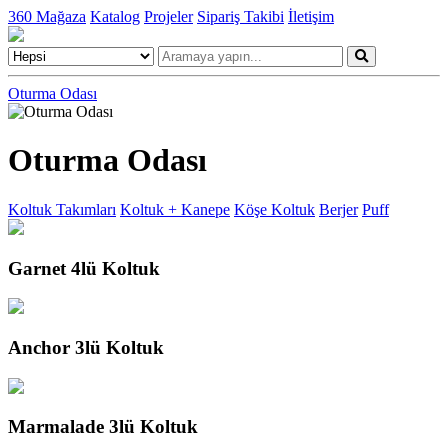
360 Mağaza
Katalog
Projeler
Sipariş Takibi
İletişim
Oturma Odası
Oturma Odası
Koltuk Takımları
Koltuk + Kanepe
Köşe Koltuk
Berjer
Puff
Garnet 4lü Koltuk
Anchor 3lü Koltuk
Marmalade 3lü Koltuk