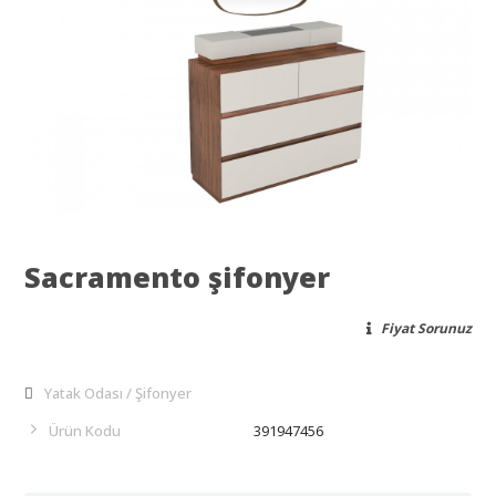
Sacramento şifonyer
Fiyat Sorunuz
Yatak Odası
Şifonyer
Ürün Kodu
391947456