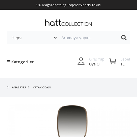
360 Mağaza
Katalog
Projeler
Sipariş Takibi
Sepet
Giriş Yap
Kategoriler
TL
Üye Ol
ANASAYFA
YATAK ODASI