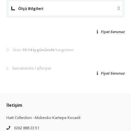
Ölçü Bilgileri
Fiyat Sorunuz
Ürün
10-14 iş gününde
kargolanır
Sacramento
şifonyer
Fiyat Sorunuz
İletişim
Hatt Collection - Mobesko Kartepe Kocaeli
0262 888 23 51