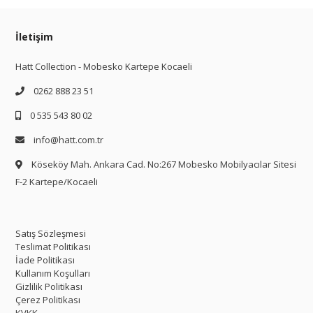
İletişim
Hatt Collection - Mobesko Kartepe Kocaeli
0262 888 23 51
0 535 543 80 02
info@hatt.com.tr
Köseköy Mah. Ankara Cad. No:267 Mobesko Mobilyacılar Sitesi
F-2 Kartepe/Kocaeli
Satış Sözleşmesi
Teslimat Politikası
İade Politikası
Kullanım Koşulları
Gizlilik Politikası
Çerez Politikası