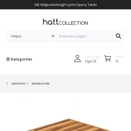
360 Mağaza
Katalog
Projeler
Sipariş Takibi
Sepet
Giriş Yap
Kategoriler
TL
Üye Ol
ANASAYFA
DEKORASYON