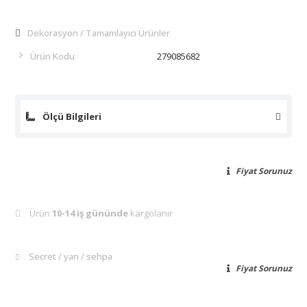
Dekorasyon
Tamamlayıcı Ürünler
Ürün Kodu
279085682
Ölçü Bilgileri
Fiyat Sorunuz
Ürün
10-14 iş gününde
kargolanır
Secret
yan
sehpa
Fiyat Sorunuz