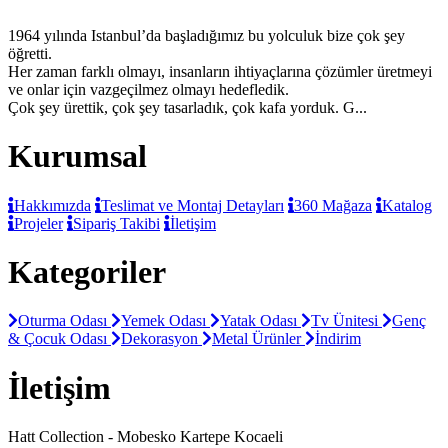
1964 yılında Istanbul’da başladığımız bu yolculuk bize çok şey
öğretti.
Her zaman farklı olmayı, insanların ihtiyaçlarına çözümler üretmeyi
ve onlar için vazgeçilmez olmayı hedefledik.
Çok şey ürettik, çok şey tasarladık, çok kafa yorduk. G...
Kurumsal
Hakkımızda
Teslimat ve Montaj Detayları
360 Mağaza
Katalog
Projeler
Sipariş Takibi
İletişim
Kategoriler
Oturma Odası
Yemek Odası
Yatak Odası
Tv Ünitesi
Genç
& Çocuk Odası
Dekorasyon
Metal Ürünler
İndirim
İletişim
Hatt Collection - Mobesko Kartepe Kocaeli