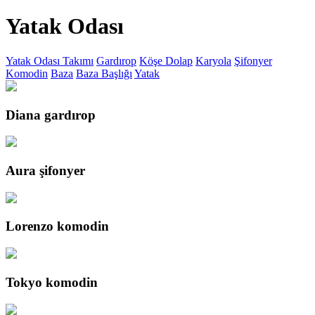
Yatak Odası
Yatak Odası Takımı
Gardırop
Köşe Dolap
Karyola
Şifonyer
Komodin
Baza
Baza Başlığı
Yatak
Diana gardırop
Aura şifonyer
Lorenzo komodin
Tokyo komodin