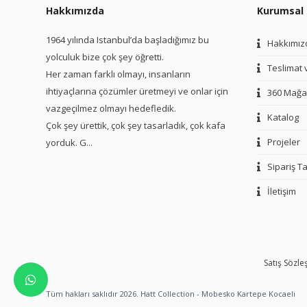
Hakkımızda
Kurumsal
1964 yılında Istanbul’da başladığımız bu
Hakkımız
yolculuk bize çok şey öğretti.
Teslimat 
Her zaman farklı olmayı, insanların
ihtiyaçlarına çözümler üretmeyi ve onlar için
360 Mağa
vazgeçilmez olmayı hedefledik.
Katalog
Çok şey ürettik, çok şey tasarladık, çok kafa
Projeler
yorduk. G...
Sipariş Ta
İletişim
Satış Sözl
Tüm hakları saklıdır 2026. Hatt Collection - Mobesko Kartepe Kocaeli