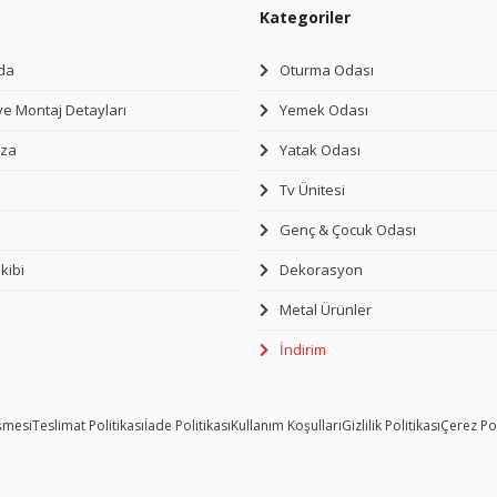
Kategoriler
da
Oturma Odası
ve Montaj Detayları
Yemek Odası
za
Yatak Odası
Tv Ünitesi
Genç & Çocuk Odası
kibi
Dekorasyon
Metal Ürünler
İndirim
eşmesi
Teslimat Politikası
İade Politikası
Kullanım Koşulları
Gizlilik Politikası
Çerez Pol