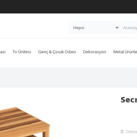
ası
Tv Ünitesi
Genç & Çocuk Odası
Dekorasyon
Metal Ürünle
Sec
Deko