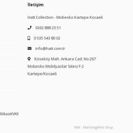
İletişim
Hatt Collection - Mobesko Kartepe Kocaeli
0262 888 23 51
0 535 543 80 02
info@hatt.com.tr
Köseköy Mah. Ankara Cad. No:267
Mobesko Mobilyacılar Sitesi F-2
Kartepe/Kocaeli
itikası
KVKK
MW - MarblingWeb Shop