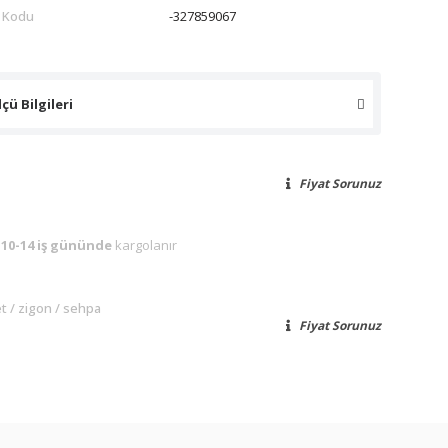
 Kodu
-327859067
çü Bilgileri
Fiyat Sorunuz
n
10-14 iş gününde
kargolanır
et
zigon
sehpa
Fiyat Sorunuz