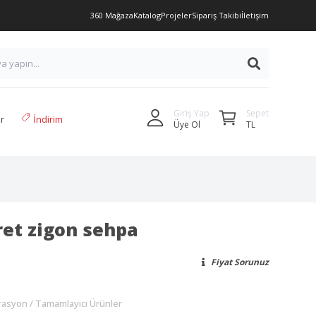
360 Mağaza
Katalog
Projeler
Sipariş Takibi
İletişim
Sepet
Giriş Yap
r
İndirim
TL
Üye Ol
ret zigon sehpa
Fiyat Sorunuz
rasyon
Tamamlayıcı Ürünler