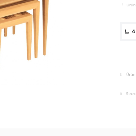
Ürün
Öl
Ürü
Secr